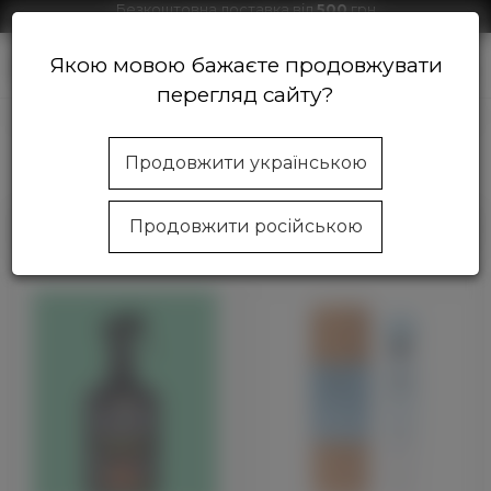
Безкоштовна доставка від
500
грн
Знижки на продукцію від 1000 грн
Якою мовою бажаєте продовжувати
0
перегляд сайту?
Магазин косметики Beautycom
Волосся
Спреї для волос
Продовжити українською
Спреї для волосся
Продовжити російською
Фільтр