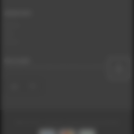
Додатково
Бренди
Акції
Знижки
Ми на мапі
Натисніть на іконку карти щоб знайти наш магазин
UA
RU
BEAUTYCOM - Интернет-магазин косметики © 2026