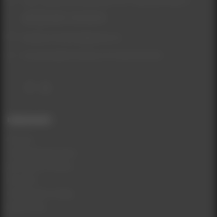
Київ, Софіївська Борщагівка, ЖК Софія, вул.Миру, 41
(067) 155-09-55
beautycomukraine@gmail.com
Консультаційні питання з ПН-НД: 9:00-19:00
Інформація
Про нас
Умови використання
Доставка та Оплата
Контакти
Повернення товару
Карта сайту