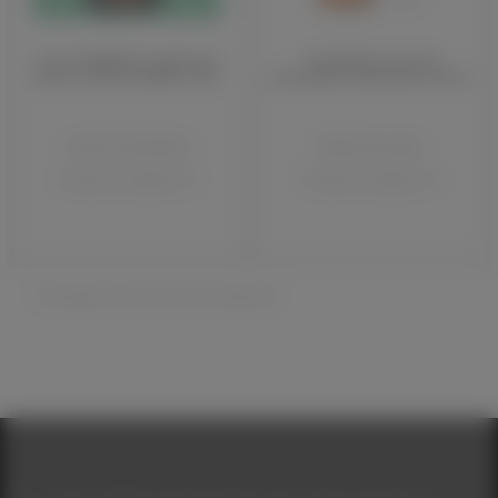
LOLA COSMETICS спрей для
Спрей балансуючий
волосся MORTE SÚBITA, 250 г
незмивний Xiaomoxuan 200 мл
Lola Cosmetics
Xiaomoxuan
Немає в наявності
Немає в наявності
Показано з 1 по 2 із 2 (1 сторінок)