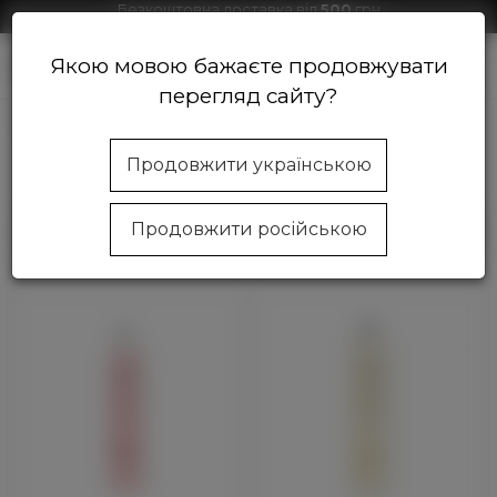
Безкоштовна доставка від
500
грн
Знижки на продукцію від 1000 грн
Якою мовою бажаєте продовжувати
0
перегляд сайту?
Магазин косметики Beautycom
Обличчя
Лосьйони
Продовжити українською
Лосьйони для обличчя
Продовжити російською
Фільтр