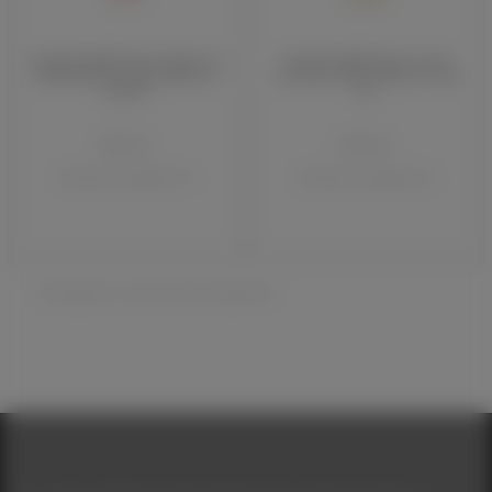
Лосьйон BAEHR для жирної та
Лосьйон BAEHR для сухої і
комбінованої шкіри обличчя,
чутливої ​​шкіри обличчя, 200
200 мл
мл
Baehr
Baehr
Немає в наявності
Немає в наявності
Показано з 1 по 2 із 2 (1 сторінок)