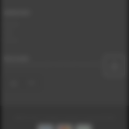
Додатково
Бренди
Акції
Знижки
Ми на мапі
Натисніть на іконку карти щоб знайти наш магазин
UA
RU
BEAUTYCOM - Интернет-магазин косметики © 2026