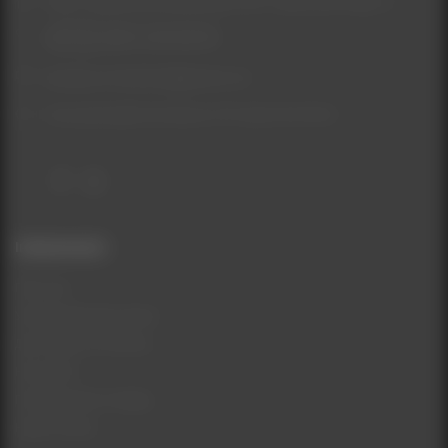
Київ, Софіївська Борщагівка, ЖК Софія, вул.Миру, 41
(067) 155-09-55
beautycomukraine@gmail.com
Консультаційні питання з ПН-НД: 9:00-19:00
Інформація
Про нас
Умови використання
Доставка та Оплата
Контакти
Повернення товару
Карта сайту