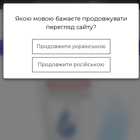
Бесплатная доставка от
500
грн
Скидки на продукцию от
1000
грн
Якою мовою бажаєте продовжувати
0
перегляд сайту?
Магазин косметики Beautycom
Ноги
Бальзамы и мази
БЕСПЛАТНАЯ ДОСТАВКА
этого товара
Продовжити українською
на отделение или почтомат
Продовжити російською