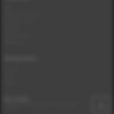
О нас
Условия соглашения
Доставка и Оплата
Контакты
Возврат товара
Карта сайта
Дополнительно
Бренды
Акции
Скидки
Мы на карте
Кликните на иконку карты чтобы найти наш
магазин