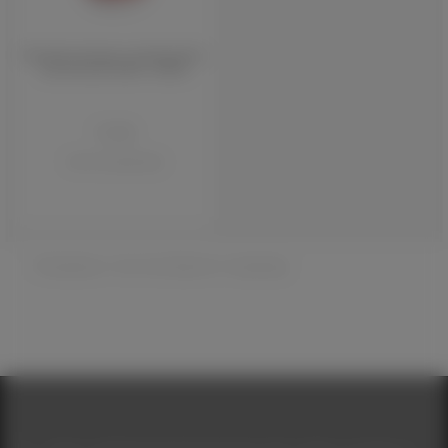
Бальзам для рук с ромашкой и
маслом Ши SUDA , 200мл
Suda
Нет в наличии
Показано с 1 по 1 из 1 (всего 1 страниц)