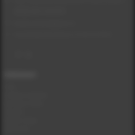
Киев, Софиевская Борщаговка, ЖК София, ул.Мира, 41
(067) 155-09-55
beautycomukraine@gmail.com
Консультационные вопросы с ПН-ВС: 9:00-19:00
Информация
О нас
Условия соглашения
Доставка и Оплата
Контакты
Возврат товара
Карта сайта