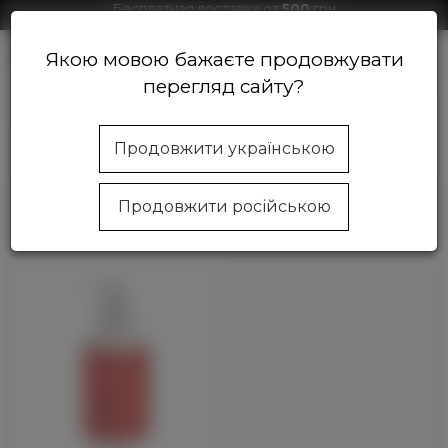
Бесплатная доставка от
500
грн
Скидки на продукцию от
1000
грн
Якою мовою бажаєте продовжувати
0
перегляд сайту?
Магазин косметики Beautycom
Руки
Молочко
Продовжити українською
Молочко для рук
Продовжити російською
Фильтр