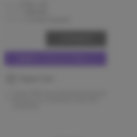
Didier Lab
Бренд:
47807264
Артикул:
Наличие:
2-3 дней ожидания
СООБЩИТЬ
СКИДКИ
НА ПРОДУКЦИЮ от
1000
грн
Гарантия
Только 100% оригинальная продукция
Возможность проверить заказ при
получении